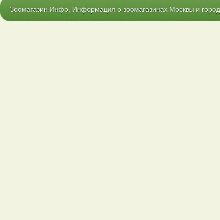
Зоомагазин Инфо. Информация о зоомагазинах Москвы и городо