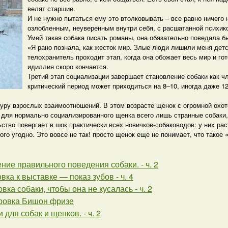
велят старшие.
И не нужно пытаться ему это втолковывать – все равно ничего
озлобленным, неуверенным внутри себя, с расшатанной психик
Умей такая собака писать романы, она обязательно поведала 
«Я рано познала, как жесток мир. Злые люди лишили меня детс
телохранитель проходит этап, когда она обожает весь мир и г
идиллия скоро кончается.
Третий этап социализации завершает становление собаки как чл
критический период может приходиться на 8–10, иногда даже 12
уру взрослых взаимоотношений. В этом возрасте щенок с огромной охот
для нормально социализированного щенка всего лишь странные собаки, 
тво повергает в шок практически всех новичков-собаководов: у них раст
кого угодно. Это вовсе не так! просто щенок еще не понимает, что такое 
ие правильного поведения собаки. - ч. 2
вка к выставке — показ зубов - ч. 4
вка собаки, чтобы она не кусалась - ч. 2
ровка Бишон фризе
 для собак и щенков. - ч. 2