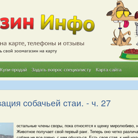
Купи-продай
Задать вопрос специалисту
Карта сайта
ция собачьей стаи. - ч. 27
остальные члены своры, пока относятся к щенку миролюбиво, н
Животное получает свой первый ранг. Теперь оно четко различ
собаке не все равно, с кем общаться. Есть своя стая, к ней на