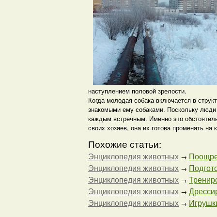
наступлением половой зрелости.
Когда молодая собака включается в структ
знакомыми ему собаками. Поскольку люди 
каждым встречным. Именно это обстоятельс
своих хозяев, она их готова променять на 
Похожие статьи:
Энциклопедия животных
Поощрен
→
Энциклопедия животных
Подгото
→
Энциклопедия животных
Трениро
→
Энциклопедия животных
Дресси
→
Энциклопедия животных
Игрушки
→