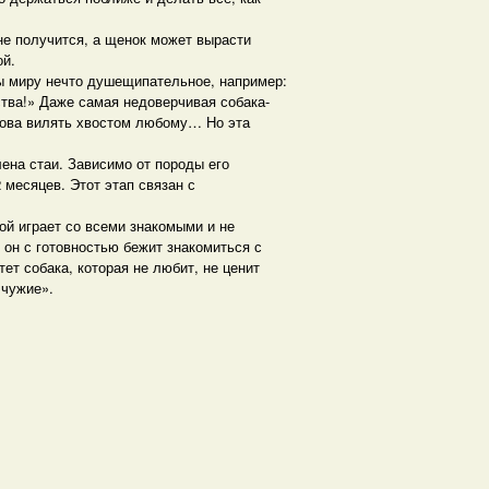
 не получится, а щенок может вырасти
ой.
бы миру нечто душещипательное, например:
тва!» Даже самая недоверчивая собака-
отова вилять хвостом любому… Но эта
ена стаи. Зависимо от породы его
 месяцев. Этот этап связан с
ой играет со всеми знакомыми и не
он с готовностью бежит знакомиться с
ет собака, которая не любит, не ценит
«чужие».