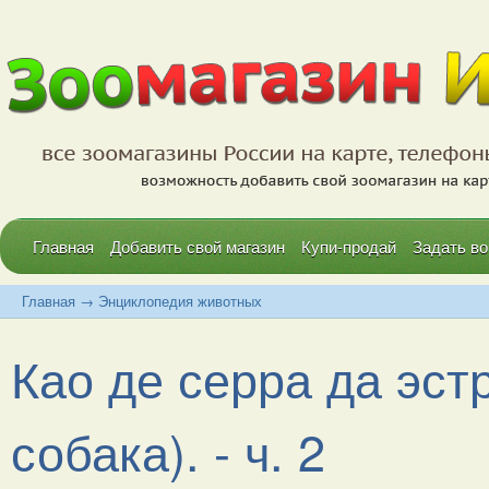
Главная
Добавить свой магазин
Купи-продай
Задать во
Главная
→
Энциклопедия животных
Као де серра да эст
собака). - ч. 2