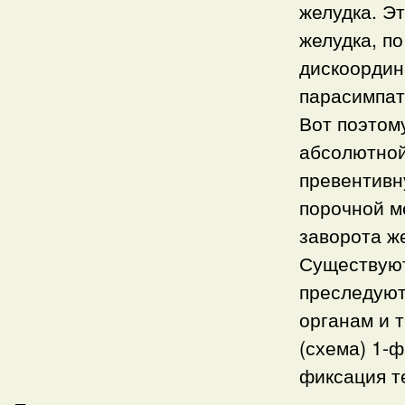
желудка. Эт
желудка, п
дискоордин
парасимпат
Вот поэтом
абсолютной
превентивн
порочной м
заворота ж
Существуют
преследуют
органам и 
(схема) 1-ф
фиксация т