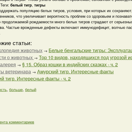
 Теги:
белый тигр
,
тигры
оддержать популяцию белых тигров, условия, при которых их сохраняют
енников, что увеличивает вероятность проблем со здоровьем и познава
 продолжаемой рождаемости много белых тигров страдают от серьезны
ва. Частые врожденные дефекты включают иммунодефицит, волчью паст
.
жие статьи:
клопедия животных
Белые бенгальские тигры: Эксплуат
→
сти о животных
Top 10 видов, находящихся под угрозой ис
→
галерея
§ 15. Образ кошки в индийских сказках - ч. 2
→
ты ветеринара
Амурский тигр. Интересные факты
→
й тигр. Интересные факты - ч. 2
ость
,
больше
,
белый
ента комментариев