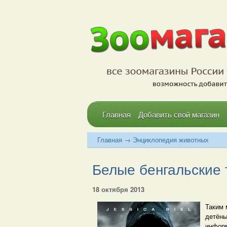
Главная
Добавить свой магазин
Главная
→
Энциклопедия животных
Белые бенгальские 
18 октября 2013
Таким 
детёны
информ