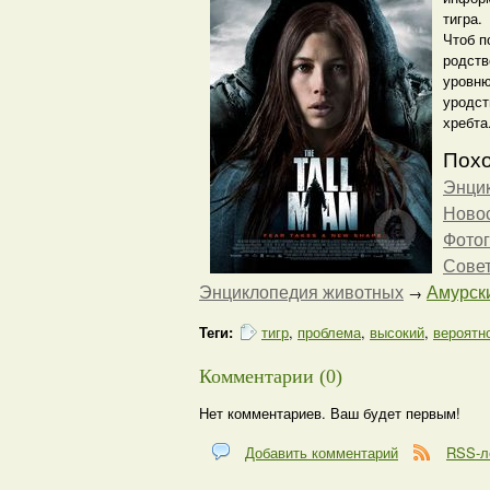
тигра.
Чтоб п
родств
уровню
уродст
хребта
Похо
Энци
Ново
Фото
Сове
Энциклопедия животных
Амурски
→
Теги:
тигр
,
проблема
,
высокий
,
вероятн
Комментарии (0)
Нет комментариев. Ваш будет первым!
Добавить комментарий
RSS-л