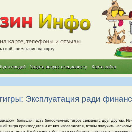
Купи-продай
Задать вопрос специалисту
Карта сайта
тигры: Эксплуатация ради финансо
макаром, большая часть белоснежных тигров связаны с друг другом. Из
шей тигра производятся и от них избавляются, чтобы получить несколь
ации о тиграх Чтобы узнать больше о проблемах, связанных с разведен