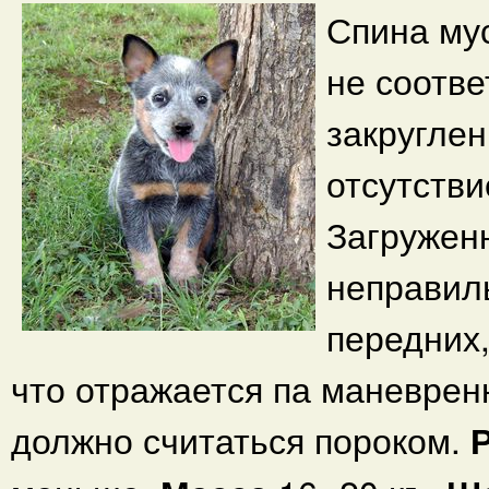
Спина му
не соотве
закруглен
отсутстви
Загруженн
неправил
передних,
что отражается па маневрен
должно считаться пороком.