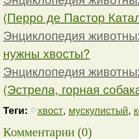
(Перро де Пастор Катала
Энциклопедия животны
нужны хвосты?
Энциклопедия животны
(Эстрела, горная собака)
Теги:
хвост
,
мускулистый
,
к
Комментарии (0)