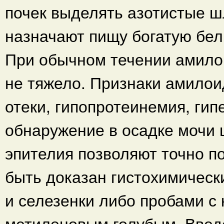
почек выделять азотистые ш
назначают пищу богатую бел
При обычном течении амило
не тяжело. Признаки амилои
отеки, гипопротеинемия, ги
обнаружение в осадке мочи 
эпителия позволяют точно п
быть доказан гистохимическ
и селезенки либо пробами с
метиленовым голубым. Введе