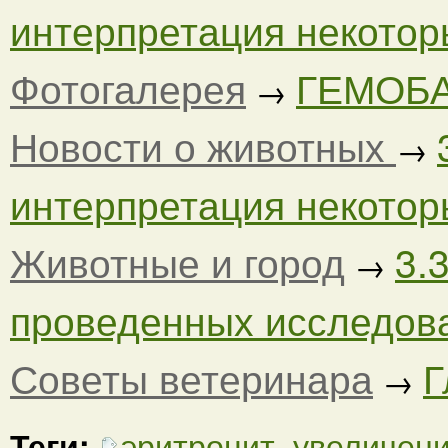
интерпретация некоторы
Фотогалерея
ГЕМОБА
→
Новости о животных
→
интерпретация некоторы
Животные и город
3.
→
проведенных исследован
Советы ветеринара
Г
→
Теги:
эритроцит
,
увеличен