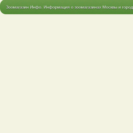
Зоомагазин Инфо. Информация о зоомагазинах Москвы и городо