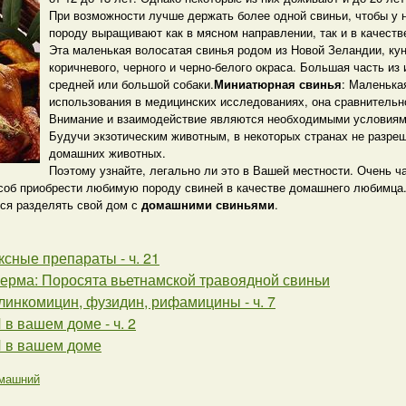
При возможности лучше держать более одной свиньи, чтобы у 
породу выращивают как в мясном направлении, так и в качест
Эта маленькая волосатая свинья родом из Новой Зеландии, кун-
коричневого, черного и черно-белого окраса. Большая часть из
средней или большой собаки.
Миниатюрная свинья
: Маленька
использования в медицинских исследованиях, она сравнитель
Внимание и взаимодействие являются необходимыми условиям
Будучи экзотическим животным, в некоторых странах не разреш
домашних животных.
Поэтому узнайте, легально ли это в Вашей местности. Очень ч
соб приобрести любимую породу свиней в качестве домашнего любимца
ся разделять свой дом с
домашними свиньями
.
сные препараты - ч. 21
ерма: Поросята вьетнамской травоядной свиньи
линкомицин, фузидин, рифамицины - ч. 7
 вашем доме - ч. 2
в вашем доме
машний