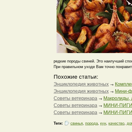
редкие породы свиней. Это наилучший спо
При правильном уходе Вам точно понравит
Похожие статьи:
Энциклопедия животных
Комплек
→
Энциклопедия животных
Мини-ф
→
Советы ветеринара
Макролиды, 
→
Советы ветеринара
МИНИ-ПИГИ в
→
Советы ветеринара
МИНИ-ПИГИ 
→
Теги:
свинья
,
порода
,
кун
,
качество
,
до