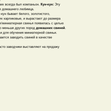
них всегда был компаньон.
Кун-кун
:
Эту
ве домашнего любимца.
кун бывает белого, золотистого,
 их карликовые, и вырастают до размера
я/миниатюрная свинья появилась с целью
но меньше других пород
домашних свиней
.
и для обучения миниатюрной свиньи.
ается заводить свиней в качестве
асто заводчики выставляют на продажу
.