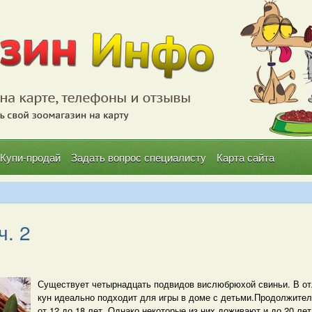
Купи-продай
Задать вопрос специалисту
Карта сайта
ч. 2
Существует четырнадцать подвидов вислюбрюхой свиньи. В от
кун идеально подходит для игры в доме с детьми.Продолжите
от 12 до 18 лет. Однако некоторые из них доживают и до 20 лет