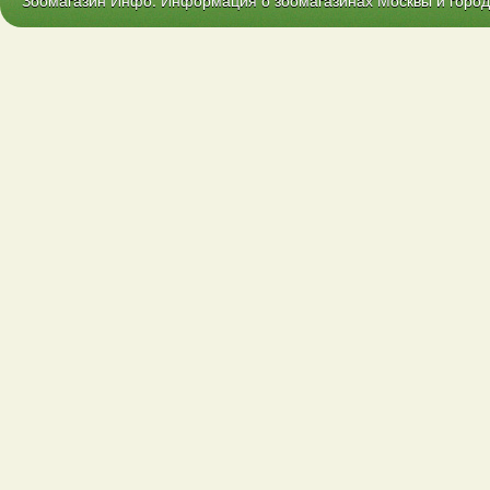
Зоомагазин Инфо. Информация о зоомагазинах Москвы и городо